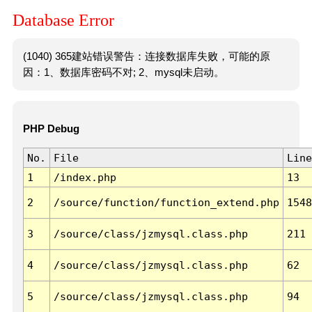
Database Error
(1040) 365建站错误警告：连接数据库失败，可能的原
因：1、数据库密码不对; 2、mysql未启动。
PHP Debug
No.
File
Line
1
/index.php
13
2
/source/function/function_extend.php
1548
3
/source/class/jzmysql.class.php
211
4
/source/class/jzmysql.class.php
62
5
/source/class/jzmysql.class.php
94