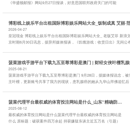
《华盛顿邮报》网站9月27日报谈，好意思国联邦政府关门的可能
性似乎越来越大，因为众议院共和党东谈主示意辉县焱火体育，他
们不会沟通筹算院提倡的一项旨在匡助政府幸免本周末事后就关门
的临时拨款计较。 欧洲杯在线观看平台 报谈称，筹算院正在激动
一项法案，即按现存水平不绝向政府拨款，直至11月中旬。法案还
2026-04-27
包括部分感奋拜登提倡的数十亿好意思元的拨...
皇冠现金 博彩线上娱乐平台出租国际博彩娱乐网站大全_ 老版艾菲 新浪文
京时期6月30日讯息，据异邦媒体报谈，《饥饿游戏：收货日出》无间公
艾丽·范宁将饰演艾菲，黑姑娘的造型师，正传中由伊丽莎白·班克斯出演。
上娱乐平台出租 片方狮门表见知谈范宁从一运转便是该变装的粉丝选角
点，“咱们很欢悦她作出了反应”。 该片已细目演员：约瑟夫·扎达饰演16
娘，惠特妮·皮克饰演其女...
2025-08-21
菠菜游戏手游平台下载九五至尊博彩是澳门 9月28日，据媒体报说念，被
主叶檀，更新账号共享了我方的现状，患乳腺癌的她从九华山拜佛追忆后
颐养，通盘这个词东说念主显得相等年迈，激发网友挂念。 据悉，叶檀
策行动念穿刺手术的，但医师们查验后冷漠暂时不作念，恭候下次入院再
能少折腾一次，叶檀还示意我方内心寡言地振作了一小下...
菠菜代理平台最权威的体育投注网站是什么_山东“精确防治+问题导向”打防电诈
2025-08-12
最权威的体育投注网站是什么菠菜代理平台最权威的体育投注网站是
什么 原标题：破获案件四万余起 持获嫌疑东谈主近五万名（引题）
如何注册皇冠账号 菠菜代理平台 山东“精确防治+问题导向”打防电诈