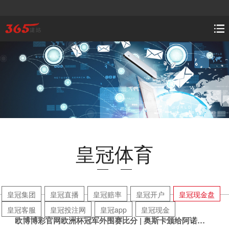
皇冠体育
皇冠集团
皇冠直播
皇冠赔率
皇冠开户
皇冠现金盘
皇冠客服
皇冠投注网
皇冠app
皇冠现金
欧博博彩官网欧洲杯冠军外围赛比分 | 奥斯卡颁给阿诺拉，我却想起一谈向西