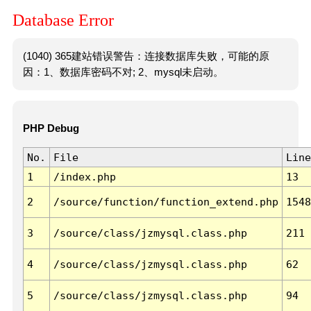
Database Error
(1040) 365建站错误警告：连接数据库失败，可能的原
因：1、数据库密码不对; 2、mysql未启动。
PHP Debug
No.
File
Line
1
/index.php
13
2
/source/function/function_extend.php
1548
3
/source/class/jzmysql.class.php
211
4
/source/class/jzmysql.class.php
62
5
/source/class/jzmysql.class.php
94