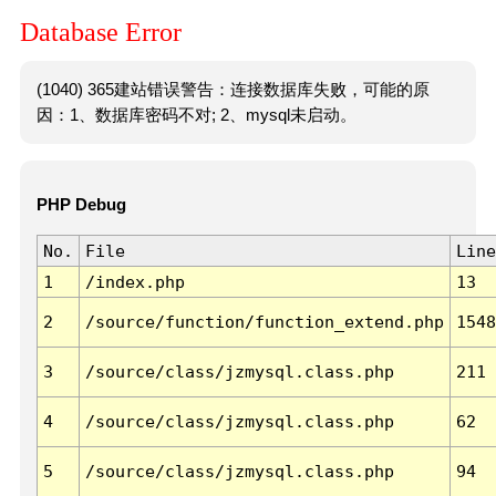
Database Error
(1040) 365建站错误警告：连接数据库失败，可能的原
因：1、数据库密码不对; 2、mysql未启动。
PHP Debug
No.
File
Line
1
/index.php
13
2
/source/function/function_extend.php
1548
3
/source/class/jzmysql.class.php
211
4
/source/class/jzmysql.class.php
62
5
/source/class/jzmysql.class.php
94