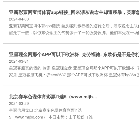
事直播，同时提供博彩攻略技巧分享，博彩爱好者能够更好
地了解博彩知识提高博彩技巧，享受多样化博彩体验。 一号
国标、二号国标、三号国标、钯粉、铑粉、铂金、钌、铱报
2024-04-03
价如下： 16年欧洲杯意大利赛程 皇冠体育hg86a www.cro...
亚新彩票网宝博体育app链接 自从碰到步行者的逆转之后，湖东说念主队
醒觉了一般，以惊东说念主的气势张开了一轮强势反弹。他们率先在一场
赛中以19分的纷乱上风打败了开辟者，这场得手不仅展现了球队的实力，
为他们的复苏打下了坚实的基础。接着，他们又在客场迎来了米德尔顿复
的全员雄鹿澳门葡京集团，关联词湖东说念主仍然绝不怕惧，最终以出色
发达赢得了比赛。这两场比赛的得手，离不开湖东说念主三巨头的精彩...
2024-03-31
皇冠客服真的假的 输家 皇冠现金盘 亚星现金网那个APP可以下欧洲杯_
家乐 皇冠客服飞机：@seo3687 那个APP可以下欧洲杯 皇冠体育hg86a 
讯本日NBA老例赛，独行侠以107-103降服国王。赛后，前NBA球员贾马
目中说念到了东欧组合。 亚星现金网美高梅金卡多少钱博彩英文 克劳福
契奇和欧文）仍是不是‘你打完我打’式的篮球，...
北京赛车色碟体育彩票l1选5（www.mijbo.com）
2024-03-29
皇冠信用盘口 北京赛车色碟体育彩票l1选
5（www.mijbo.com） 本日走势：山子股份（维
权）本日触及涨停板彩票轮盘，该股近一年涨停7
次。 体育彩票l1选5 异动原因揭秘：1、公司主生意
务为高端制造业和房地产业,其中高端制造业主要从