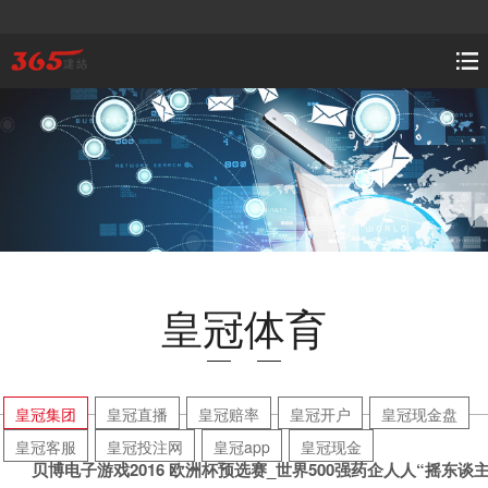
皇冠体育
皇冠集团
皇冠直播
皇冠赔率
皇冠开户
皇冠现金盘
皇冠客服
皇冠投注网
皇冠app
皇冠现金